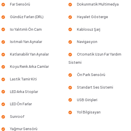
Far Sensörü
Dokunmatik Multimedya
Gündüz Farları (DRL)
Hayalet Gösterge
Isı Yalıtımlı Ön Cam
Kablosuz Şarj
Isıtmalı Yan Aynalar
Navigasyon
Katlanabilir Yan Aynalar
Otomatik Uzun Far Yardım
Sistemi
Koyu Renk Arka Camlar
Ön Park Sensörü
Lastik Tamir Kiti
Standart Ses Sistemi
LED Arka Stoplar
USB Girişleri
LED Ön Farlar
Yol Bilgisayarı
Sunroof
Yağmur Sensörü