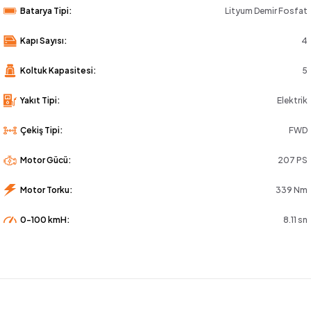
Batarya Tipi:
Lityum Demir Fosfat
Kapı Sayısı:
4
Koltuk Kapasitesi:
5
Yakıt Tipi:
Elektrik
Çekiş Tipi:
FWD
Motor Gücü:
207 PS
Motor Torku:
339 Nm
0-100 kmH:
8.11 sn