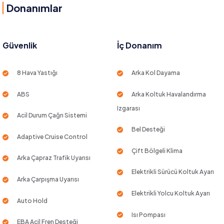
Donanımlar
Güvenlik
İç Donanım
8 Hava Yastığı
Arka Kol Dayama
ABS
Arka Koltuk Havalandırma
Izgarası
Acil Durum Çağrı Sistemi
Bel Desteği
Adaptive Cruise Control
Çift Bölgeli Klima
Arka Çapraz Trafik Uyarısı
Elektrikli Sürücü Koltuk Ayarı
Arka Çarpışma Uyarısı
Elektrikli Yolcu Koltuk Ayarı
Auto Hold
Isı Pompası
EBA Acil Fren Desteği