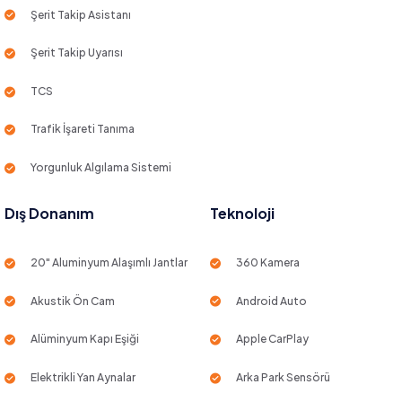
Şerit Takip Asistanı
Şerit Takip Uyarısı
TCS
Trafik İşareti Tanıma
Yorgunluk Algılama Sistemi
Dış Donanım
Teknoloji
20" Aluminyum Alaşımlı Jantlar
360 Kamera
Akustik Ön Cam
Android Auto
Alüminyum Kapı Eşiği
Apple CarPlay
Elektrikli Yan Aynalar
Arka Park Sensörü