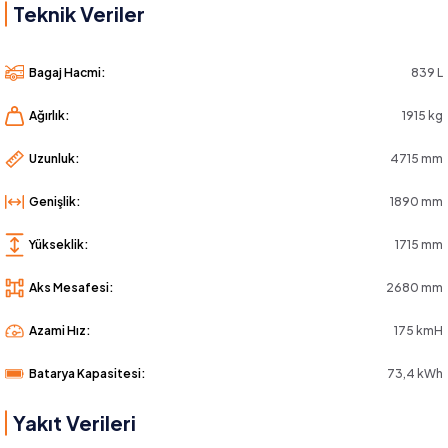
Teknik Veriler
Bagaj Hacmi:
839 L
Ağırlık:
1915 kg
Uzunluk:
4715 mm
Genişlik:
1890 mm
Yükseklik:
1715 mm
Aks Mesafesi:
2680 mm
Azami Hız:
175 kmH
Batarya Kapasitesi:
73,4 kWh
Yakıt Verileri