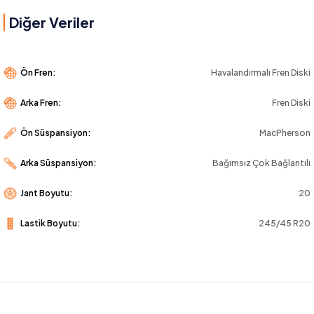
Diğer Veriler
Ön Fren:
Havalandırmalı Fren Diski
Arka Fren:
Fren Diski
Ön Süspansiyon:
MacPherson
Arka Süspansiyon:
Bağımsız Çok Bağlantılı
Jant Boyutu:
20
Lastik Boyutu:
245/45 R20