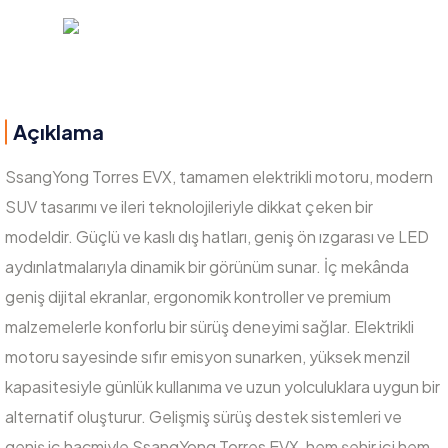
Açıklama
SsangYong Torres EVX, tamamen elektrikli motoru, modern
SUV tasarımı ve ileri teknolojileriyle dikkat çeken bir
modeldir. Güçlü ve kaslı dış hatları, geniş ön ızgarası ve LED
aydınlatmalarıyla dinamik bir görünüm sunar. İç mekânda
geniş dijital ekranlar, ergonomik kontroller ve premium
malzemelerle konforlu bir sürüş deneyimi sağlar. Elektrikli
motoru sayesinde sıfır emisyon sunarken, yüksek menzil
kapasitesiyle günlük kullanıma ve uzun yolculuklara uygun bir
alternatif oluşturur. Gelişmiş sürüş destek sistemleri ve
geniş iç hacmiyle SsangYong Torres EVX, hem şehir içi hem