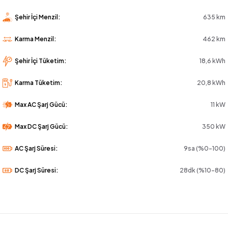
Şehir İçi Menzil:
635 km
Karma Menzil:
462 km
Şehir İçi Tüketim:
18,6 kWh
Karma Tüketim:
20,8 kWh
Max AC Şarj Gücü:
11 kW
Max DC Şarj Gücü:
350 kW
AC Şarj Süresi:
9sa (%0-100)
DC Şarj Süresi:
28dk (%10-80)