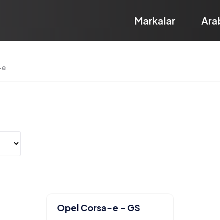
Markalar
Ara
-e
Opel Corsa-e - GS