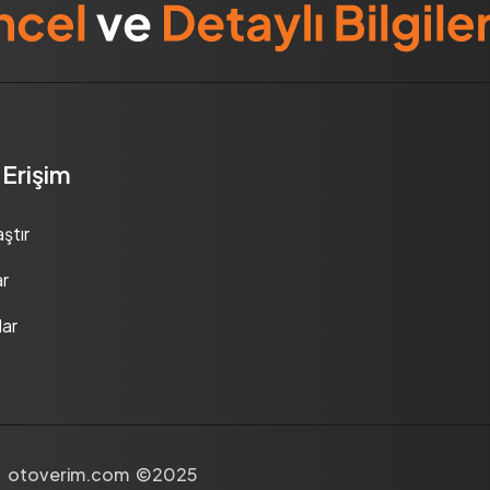
ı Erişim
aştır
ar
lar
otoverim.com ©2025