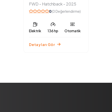
FWD - Hatchback - 2025
0
(0 Değerlendirme)
Elektrik
136 hp
Otomatik
Detayları Gör